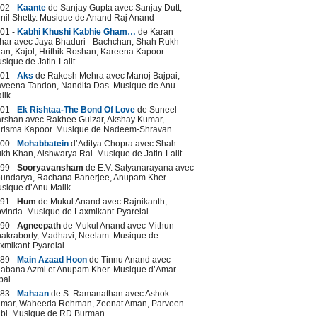
02 -
Kaante
de Sanjay Gupta avec Sanjay Dutt,
nil Shetty. Musique de Anand Raj Anand
01 -
Kabhi Khushi Kabhie Gham…
de Karan
har avec Jaya Bhaduri - Bachchan, Shah Rukh
an, Kajol, Hrithik Roshan, Kareena Kapoor.
sique de Jatin-Lalit
01 -
Aks
de Rakesh Mehra avec Manoj Bajpai,
veena Tandon, Nandita Das. Musique de Anu
lik
01 -
Ek Rishtaa-The Bond Of Love
de Suneel
rshan avec Rakhee Gulzar, Akshay Kumar,
risma Kapoor. Musique de Nadeem-Shravan
00 -
Mohabbatein
d’Aditya Chopra avec Shah
kh Khan, Aishwarya Rai. Musique de Jatin-Lalit
99 -
Sooryavansham
de E.V. Satyanarayana avec
undarya, Rachana Banerjee, Anupam Kher.
sique d’Anu Malik
91 -
Hum
de Mukul Anand avec Rajnikanth,
vinda. Musique de Laxmikant-Pyarelal
90 -
Agneepath
de Mukul Anand avec Mithun
akraborty, Madhavi, Neelam. Musique de
xmikant-Pyarelal
89 -
Main Azaad Hoon
de Tinnu Anand avec
abana Azmi et Anupam Kher. Musique d’Amar
pal
83 -
Mahaan
de S. Ramanathan avec Ashok
mar, Waheeda Rehman, Zeenat Aman, Parveen
bi. Musique de RD Burman