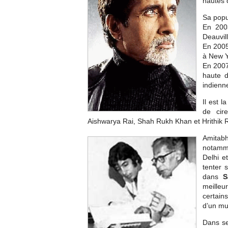
hautes 
Sa popu
En 2003
Deauvill
En 2005
à New Y
En 2007 
haute d
indienne
Il est 
de cir
Aishwarya Rai, Shah Rukh Khan et Hrithik 
Amitabh
notammen
Delhi e
tenter 
dans
S
meilleu
certain
d’un mu
Dans s