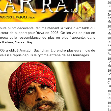
20
Su
20
Jo
Kh
Mu
20
ts plutôt décevants, fait maintenant la fierté d’Amitabh qui
Ra
 acteur de support pour
Yuva
en 2005. On les voit de plus en
Ma
ureux et la ressemblance de plus en plus frappante, dans
20
Da
aa Kehna
,
Sarkar Raj
.
Ka
005 a obligé Amitabh Bachchan à prendre plusieurs mois de
20
Ru
ais il a repris depuis le rythme effréné de ses tournages.
19
So
Mu
19
Go
19
Ch
La
19
Sh
Ut
19
Ku
Ba