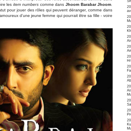
Sh
oire les
item numbers
comme dans
Jhoom Barabar Jhoom
.
20
tatut pour jouer des rôles qui peuvent déranger, comme dans
av
amoureux d’une jeune femme qui pourrait être sa fille - voire
20
Mu
20
Kh
20
Ai
20
Am
20
Hr
20
Fa
20
Ab
20
Ai
Mu
20
Sa
20
Pr
20
Ku
Mu