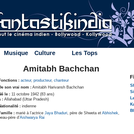
Musique
Culture
Les Tops
Amitabh Bachchan
F
Fonctions :
acteur
,
producteur
,
chanteur
S
De son vrai nom :
Amitabh Harivansh Bachchan
Si
Né le :
11 octobre 1942 (83 ans)
L
à :
Allahabad (Uttar Pradesh)
K
Nationalité :
indienne
B
Famille :
marié à l’actrice
Jaya Bhaduri
, père de Shweta et
Abhishek
,
beau-père d’
Aishwarya Rai