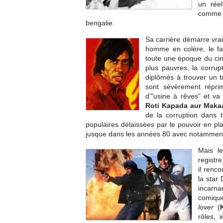
un réel
comme u
bengalie.
Sa carrière démarre vr
homme en colère, le f
toute une époque du cin
plus pauvres, la corrupt
diplômés à trouver un 
sont sévèrement réprim
d’"usine à rêves" et va 
Roti Kapada aur Maka
de la corruption dans t
populaires délaissées par le pouvoir en pl
jusque dans les années 80 avec notamme
Mais l
registr
il renc
la star
incarn
comique
lover
(
rôles, 