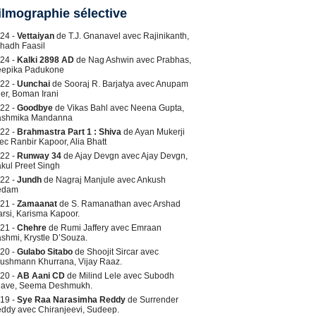
ilmographie sélective
24 -
Vettaiyan
de T.J. Gnanavel avec Rajinikanth,
hadh Faasil
24 -
Kalki 2898 AD
de Nag Ashwin avec Prabhas,
epika Padukone
22 -
Uunchai
de Sooraj R. Barjatya avec Anupam
er, Boman Irani
22 -
Goodbye
de Vikas Bahl avec Neena Gupta,
shmika Mandanna
22 -
Brahmastra Part 1 : Shiva
de Ayan Mukerji
ec Ranbir Kapoor, Alia Bhatt
22 -
Runway 34
de Ajay Devgn avec Ajay Devgn,
kul Preet Singh
22 -
Jundh
de Nagraj Manjule avec Ankush
edam
21 -
Zamaanat
de S. Ramanathan avec Arshad
rsi, Karisma Kapoor.
21 -
Chehre
de Rumi Jaffery avec Emraan
shmi, Krystle D’Souza.
20 -
Gulabo Sitabo
de Shoojit Sircar avec
ushmann Khurrana, Vijay Raaz.
20 -
AB Aani CD
de Milind Lele avec Subodh
ave, Seema Deshmukh.
19 -
Sye Raa Narasimha Reddy
de Surrender
ddy avec Chiranjeevi, Sudeep.