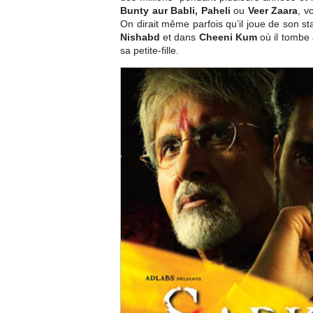
Bunty aur Babli, Paheli
ou
Veer Zaara
, v
On dirait même parfois qu’il joue de son s
Nishabd
et dans
Cheeni Kum
où il tombe 
sa petite-fille.