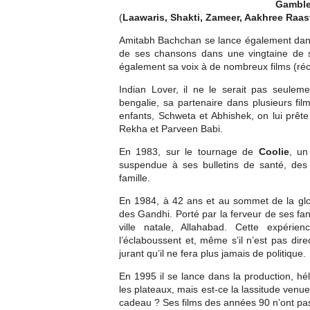
Gamble
(
Laawaris, Shakti, Zameer, Aakhree Raast
Amitabh Bachchan se lance également dan
de ses chansons dans une vingtaine de s
également sa voix à de nombreux films (r
Indian Lover, il ne le serait pas seule
bengalie, sa partenaire dans plusieurs fi
enfants, Schweta et Abhishek, on lui prêt
Rekha et Parveen Babi.
En 1983, sur le tournage de
Coolie
, un
suspendue à ses bulletins de santé, des
famille.
En 1984, à 42 ans et au sommet de la glo
des Gandhi. Porté par la ferveur de ses fan
ville natale, Allahabad. Cette expérie
l’éclaboussent et, même s’il n’est pas di
jurant qu’il ne fera plus jamais de politique.
En 1995 il se lance dans la production, hélas
les plateaux, mais est-ce la lassitude venue
cadeau ? Ses films des années 90 n’ont pa