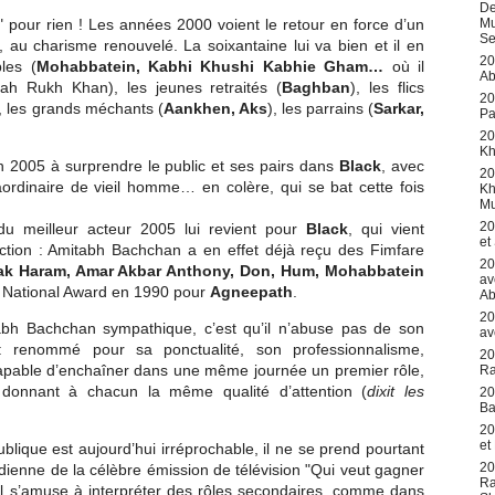
De
Mu
" pour rien ! Les années 2000 voient le retour en force d’un
Se
, au charisme renouvelé. La soixantaine lui va bien et il en
20
bles (
Mohabbatein, Kabhi Khushi Kabhie Gham…
où il
Ab
hah Rukh Khan), les jeunes retraités (
Baghban
), les flics
20
, les grands méchants (
Aankhen, Aks
), les parrains (
Sarkar,
Pa
20
K
en 2005 à surprendre le public et ses pairs dans
Black
, avec
20
aordinaire de vieil homme… en colère, qui se bat cette fois
Kh
Mu
.
20
u meilleur acteur 2005 lui revient pour
Black
, qui vient
et
ection : Amitabh Bachchan a en effet déjà reçu des Fimfare
20
k Haram, Amar Akbar Anthony, Don, Hum, Mohabbatein
av
un National Award en 1990 pour
Agneepath
.
Ab
20
bh Bachchan sympathique, c’est qu’il n’abuse pas de son
av
 : renommé pour sa ponctualité, son professionnalisme,
20
 capable d’enchaîner dans une même journée un premier rôle,
R
en donnant à chacun la même qualité d’attention (
dixit les
20
Ba
20
et
blique est aujourd’hui irréprochable, il ne se prend pourtant
20
indienne de la célèbre émission de télévision "Qui veut gagner
Ra
 il s’amuse à interpréter des rôles secondaires, comme dans