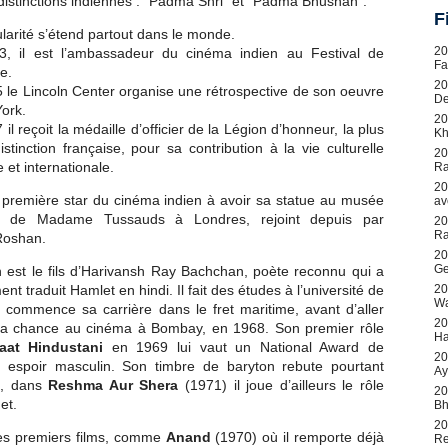
distinctions indiennes : "Padma Shri" et "Padma Bhushan".
F
larité s’étend partout dans le monde.
20
, il est l’ambassadeur du cinéma indien au Festival de
Fa
e.
20
 le Lincoln Center organise une rétrospective de son oeuvre
De
ork.
20
il reçoit la médaille d’officier de la Légion d’honneur, la plus
Kh
istinction française, pour sa contribution à la vie culturelle
20
 et internationale.
Ra
20
la première star du cinéma indien à avoir sa statue au musée
av
e de Madame Tussauds à Londres, rejoint depuis par
20
Ra
Roshan.
20
G
 est le fils d’Harivansh Ray Bachchan, poète reconnu qui a
20
t traduit Hamlet en hindi. Il fait des études à l’université de
Wa
t commence sa carrière dans le fret maritime, avant d’aller
20
sa chance au cinéma à Bombay, en 1968. Son premier rôle
Ha
aat Hindustani
en 1969 lui vaut un National Award de
20
r espoir masculin. Son timbre de baryton rebute pourtant
Ay
s, dans
Reshma Aur Shera
(1971) il joue d’ailleurs le rôle
20
et.
Bh
20
es premiers films, comme
Anand
(1970) où il remporte déjà
Re