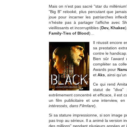
Mais on n’est pas sacré "star du millénium
"Big B" relooké, plus percutant que jamais
joue pour incarner les patriarches inflexi
n’hésite pas à partager l’affiche avec S
vieillissants et incorruptibles (
Dev, Khakee
)
Family-Ties of Blood
)…
Il réussit encore 
sa prestation extr
contre le handicap
Bien sûr l’
award
d
compléter sa coll
Awards pour
Nama
et
Aks
, ainsi qu’
Ce qui rend Amita
statut de "diva"
extrêmement concentré et efficace, il est
un film publicitaire et une interview, 
intéressés, dans Filmfare
).
Si sa stature impressionne, si son image pu
pas trop au sérieux. Il a animé la version 
des millions" pendant plusieurs années et