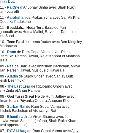
njay Dutt
11 -
Ra.One
d’Anubhav Sinha avec Shah Rukh
an (voix off)
11 -
Aarakshan
de Prakash Jha avec Saif Ali Khan
 Deepika Padukone
11 -
Bbuddah… Hoga Tera Baap
de Puri
gannath avec Hema Malini, Raveena Tandon et
nu Sood
10 -
Teen Patti
de Leena Yadav avec Ben Kingsley
 Madhavan
10 -
Rann
de Ram Gopal Varma avec Ritesh
shmukh, Paresh Rawal, Rajat Kapoor et Manisha
irala
09 -
Paa
de Balki avec Abhishek Bachchan, Vidya
lan, Paresh Rawal. Musique d’Illayaraja
09 -
Aladin
de Sujoy Ghosh avec Sanjay Dutt,
teish Deshmukh
08 -
The Last Lear
de Rituparno Ghosh avec
eity Zinta et Arjun Rampal
08 -
God Tussi Great Ho
de Rumi Jaffery avec
lman Khan, Priyanka Chopra, Anupam Kher
08 -
Sarkar Raj
de Ram Gopal Varma avec
hishek Bachchan et Aishwarya Rai
08 -
Bhoothnath
de Vivek Sharma avec Juhi
awla, Aman Siddiqui (enfant), Shah Rukh Khan
uest appearance)
07 -
RGV ki Aag
de Ram Gopal Varma avec Ajay