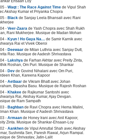
ankar Ehsaan Loy
05 -
Waqt : The Race Against Time
de Vipul Shah
ec Akshay Kumar et Priyanka Chopra
05 -
Black
de Sanjay Leela Bhansali avec Rani
kherjee
04 -
Veer-Zaara
de Yash Chopra avec Shah Rukh
an, Rani Mukherjee. Musique de Madan Mohan
04 -
Kyun ! Ho Gaya Na…
de Samir Karnik avec
shwarya Rai et Vivek Oberoi
04 -
Deewaar
de Milan Luthria avec Sanjay Dutt,
rita Rao. Musique de Aadesh Shrivastava
04 -
Lakshya
de Farhan Akhtar avec Preity Zinta,
ithik Roshan, Om Puri. Musique de Shankar
04 -
Dev
de Govind Nihalani avec Om Puri,
rdeen Khan, Kareena Kapoor
04 -
Aetbaar
de Vikram Bhatt avec Johan
raham, Bipasha Basu. Musique de Rajesh Roshan
04 -
Khakee
de Rajkumar Santoshi avec
shwariya Rai, Akshay Kumar, Ajay Devgan.
sique de Ram Sampath
03 -
Baghban
de Ravi Chopra avec Hema Malini,
lman Khan. Musique d’Aadesh Shrivastava
03 -
Armaan
de Honey Irani avec Anil Kapoor,
eity Zinta. Musique de Shankar-Ehsaan-Loy
02 -
Aankhen
de Vipul Amrutlal Shah avec Akshay
mar, Sushmita Sen, Paresh Rawal, Arjun Rampal.
sique de Shrivastav, Jatin-Lalit