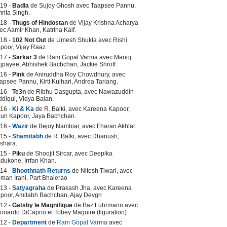
19 -
Badla
de Sujoy Ghosh avec Taapsee Pannu,
rita Singh.
18 -
Thugs of Hindostan
de Vijay Krishna Acharya
ec Aamir Khan, Katrina Kaif.
18 -
102 Not Out
de Umesh Shukla avec Rishi
poor, Vijay Raaz.
17 -
Sarkar 3
de Ram Gopal Varma avec Manoj
jpayee, Abhishek Bachchan, Jackie Shroff.
16 -
Pink
de Aniruddha Roy Chowdhury, avec
apsee Pannu, Kirti Kulhari, Andrea Tariang.
16 -
Te3n
de Ribhu Dasgupta, avec Nawazuddin
ddiqui, Vidya Balan.
16 -
Ki & Ka
de R. Balki, avec Kareena Kapoor,
jun Kapoor, Jaya Bachchan.
16 -
Wazir
de Bejoy Nambiar, avec Fharan Akhtar.
15 -
Shamitabh
de R. Balki, avec Dhanush,
shara.
15 -
Piku
de Shoojit Sircar, avec Deepika
dukone, Irrfan Khan.
14 -
Bhoothnath Returns
de Nitesh Tiwari, avec
man Irani, Part Bhalerao
13 -
Satyagraha
de Prakash Jha, avec Kareena
poor, Amitabh Bachchan, Ajay Devgn
12 -
Gatsby le Magnifique
de Baz Luhrmann avec
onardo DiCaprio et Tobey Maguire (figuration)
12 -
Department
de
Ram Gopal Varma
avec