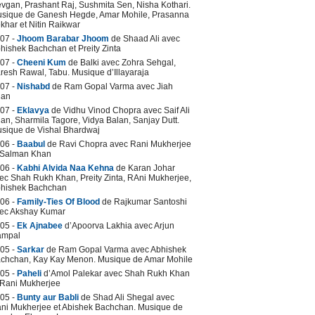
vgan, Prashant Raj, Sushmita Sen, Nisha Kothari.
sique de Ganesh Hegde, Amar Mohile, Prasanna
khar et Nitin Raikwar
07 -
Jhoom Barabar Jhoom
de Shaad Ali avec
hishek Bachchan et Preity Zinta
07 -
Cheeni Kum
de Balki avec Zohra Sehgal,
resh Rawal, Tabu. Musique d’Illayaraja
07 -
Nishabd
de Ram Gopal Varma avec Jiah
han
07 -
Eklavya
de Vidhu Vinod Chopra avec Saif Ali
an, Sharmila Tagore, Vidya Balan, Sanjay Dutt.
sique de Vishal Bhardwaj
06 -
Baabul
de Ravi Chopra avec Rani Mukherjee
 Salman Khan
06 -
Kabhi Alvida Naa Kehna
de Karan Johar
ec Shah Rukh Khan, Preity Zinta, RAni Mukherjee,
hishek Bachchan
06 -
Family-Ties Of Blood
de Rajkumar Santoshi
ec Akshay Kumar
05 -
Ek Ajnabee
d’Apoorva Lakhia avec Arjun
ampal
05 -
Sarkar
de Ram Gopal Varma avec Abhishek
chchan, Kay Kay Menon. Musique de Amar Mohile
05 -
Paheli
d’Amol Palekar avec Shah Rukh Khan
 Rani Mukherjee
05 -
Bunty aur Babli
de Shad Ali Shegal avec
ni Mukherjee et Abishek Bachchan. Musique de