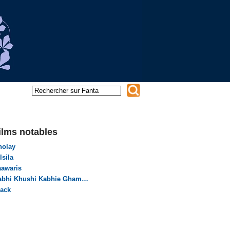
ilms notables
holay
lsila
aawaris
abhi Khushi Kabhie Gham…
lack