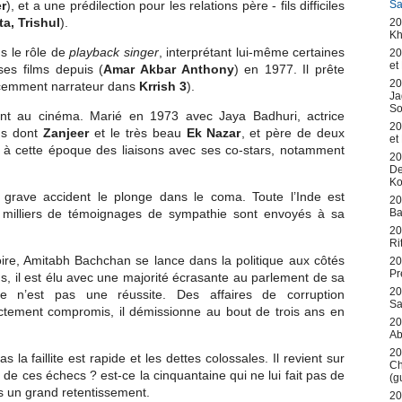
Sa
r
), et a une prédilection pour les relations père - fils difficiles
a, Trishul
).
20
Kh
s le rôle de
playback singer
, interprétant lui-même certaines
20
et
es films depuis (
Amar Akbar Anthony
) en 1977. Il prête
20
écemment narrateur dans
Krrish 3
).
Ja
So
ment au cinéma. Marié en 1973 avec Jaya Badhuri, actrice
20
lms dont
Zanjeer
et le très beau
Ek Nazar
, et père de deux
et
e à cette époque des liaisons avec ses co-stars, notamment
20
De
Ko
 grave accident le plonge dans le coma. Toute l’Inde est
20
Ba
 milliers de témoignages de sympathie sont envoyés à sa
20
Ri
ire, Amitabh Bachchan se lance dans la politique aux côtés
20
Pr
s, il est élu avec une majorité écrasante au parlement de sa
20
nce n’est pas une réussite. Des affaires de corruption
Sa
rectement compromis, il démissionne au bout de trois ans en
20
Ab
20
 la faillite est rapide et les dettes colossales. Il revient sur
Ch
 de ces échecs ? est-ce la cinquantaine qui ne lui fait pas de
(g
s un grand retentissement.
20