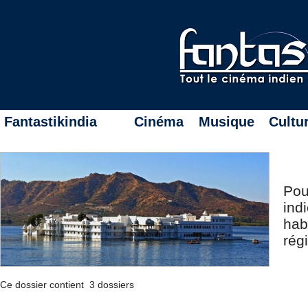
Fantastikindia
Cinéma
Musique
Cultu
Pou
ind
hab
rég
Ce dossier contient 3 dossiers