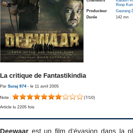
Chanteurs
Kailash K
Roop Kum
Producteur
Gaurang 
Durée
142 mn
La critique de Fantastikindia
Par
Suraj 974
- le 11 avril 2005
Note :
(7/10)
Article lu 2205 fois
Deewaar
est un film d’évasion dans la pl