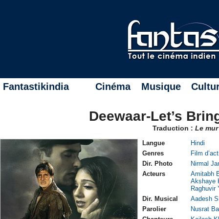
Fantastikindia
Cinéma
Musique
Cultu
Deewaar-Let’s Brin
Traduction :
Le mur
Langue
Hindi
Genres
Film d’act
Dir. Photo
Nirmal Ja
Acteurs
Amitabh 
Akshaye 
Raghuvir
Dir. Musical
Aadesh S
Parolier
Nusrat Ba