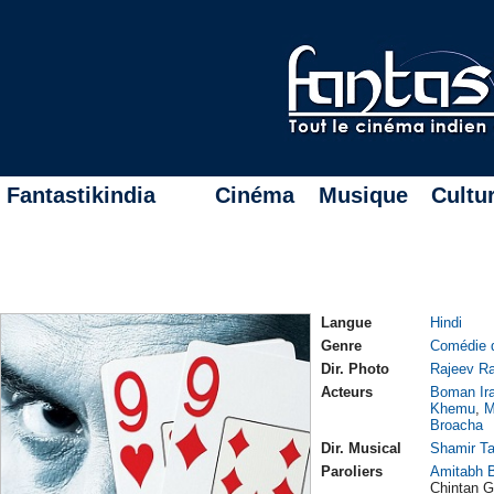
Fantastikindia
Cinéma
Musique
Cultu
Langue
Hindi
Genre
Comédie 
Dir. Photo
Rajeev Ra
Acteurs
Boman Ira
Khemu
,
M
Broacha
Dir. Musical
Shamir T
Paroliers
Amitabh 
Chintan G