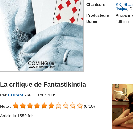
Chanteurs
KK
,
Shaa
Janjua
, 
Producteurs
Anupam Mi
Durée
138 mn
La critique de Fantastikindia
Par
Laurent
- le 11 août 2009
Note :
(6/10)
Article lu 1559 fois