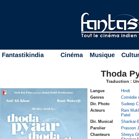
Fantastikindia
Cinéma
Musique
Cultu
Thoda Py
Traduction :
Un
Langue
Hindi
Genres
Comédie 
Dir. Photo
Sudeep Ch
Acteurs
Rani Mukh
Patel
Dir. Musical
Shankar-
Parolier
Prasoon J
Chanteurs
Shreya G