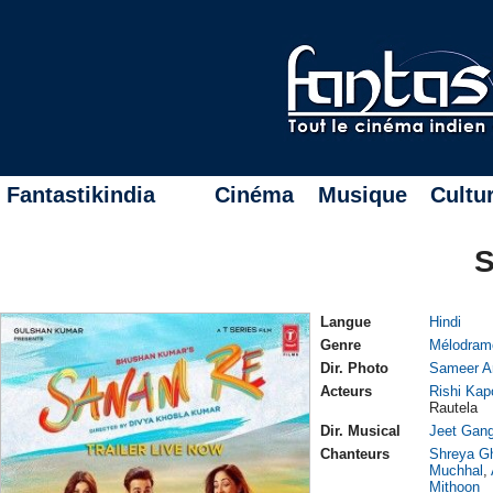
Fantastikindia
Cinéma
Musique
Cultu
Langue
Hindi
Genre
Mélodram
Dir. Photo
Sameer A
Acteurs
Rishi Kap
Rautela
Dir. Musical
Jeet Gang
Chanteurs
Shreya G
Muchhal
,
Mithoon