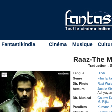
Fantastikindia
Cinéma
Musique
Cultu
Raaz-The M
Traduction :
S
Langue
Hindi
Genre
Film fant
Dir. Photo
Ravi Wali
Acteurs
Jackie Sh
Adhyaya
Dir. Musical
Gaurov D
M. Rijia
Paroliers
Kumaar
,