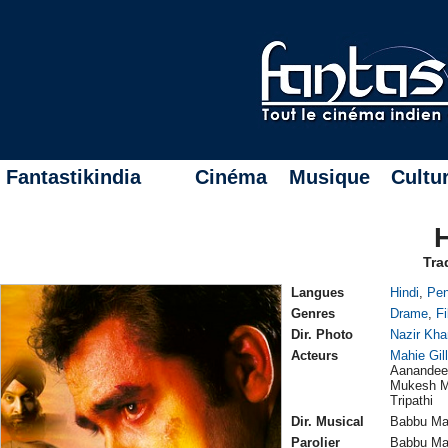
Fantastikindia
Cinéma
Musique
Cultu
Tra
Langues
Hindi
,
Pen
Genres
Drame
,
Fi
Dir. Photo
Nazir Kha
Acteurs
Mahie Gill
Aanandee,
Mukesh M
Tripathi
Dir. Musical
Babbu M
Parolier
Babbu M