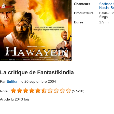
Chanteurs
Sadhana 
Narula
,
B
Producteurs
Baldev Bh
Singh
Durée
177 mn
La critique de Fantastikindia
Par
Eulika
- le 20 septembre 2004
Note :
(5.5/10)
Article lu 2043 fois