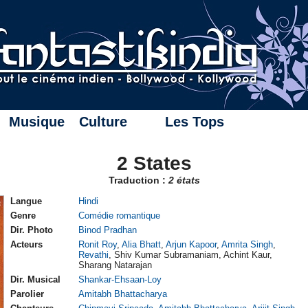
Musique
Culture
Les Tops
2 States
Traduction :
2 états
Langue
Hindi
Genre
Comédie romantique
Dir. Photo
Binod Pradhan
Acteurs
Ronit Roy
,
Alia Bhatt
,
Arjun Kapoor
,
Amrita Singh
,
Revathi
, Shiv Kumar Subramaniam, Achint Kaur,
Sharang Natarajan
Dir. Musical
Shankar-Ehsaan-Loy
Parolier
Amitabh Bhattacharya