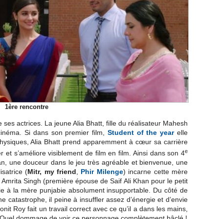
1ère rencontre
 ses actrices. La jeune Alia Bhatt, fille du réalisateur Mahesh
 cinéma. Si dans son premier film,
Student of the year
elle
 physiques, Alia Bhatt prend apparemment à cœur sa carrière
e
et s’améliore visiblement de film en film. Ainsi dans son 4
ran, une douceur dans le jeu très agréable et bienvenue, une
isatrice (
Mitr, my friend
,
Phir Milenge
) incarne cette mère
t Amrita Singh (première épouse de Saif Ali Khan pour le petit
ie à la mère punjabie absolument insupportable. Du côté de
e catastrophe, il peine à insuffler assez d’énergie et d’envie
onit Roy fait un travail correct avec ce qu’il a dans les mains,
. Quel dommage de voir ce personnage complètement bâclé !