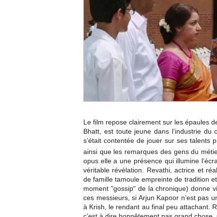
Le film repose clairement sur les épaules de
Bhatt, est toute jeune dans l’industrie du
s’était contentée de jouer sur ses talents
ainsi que les remarques des gens du métier 
opus elle a une présence qui illumine l’éc
véritable révélation. Revathi, actrice et réal
de famille tamoule empreinte de tradition e
moment "gossip" de la chronique) donne v
ces messieurs, si Arjun Kapoor n’est pas un
à Krish, le rendant au final peu attachant. R
c’est à dire honnêtement pas grand chose