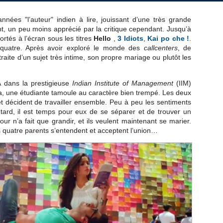
ées "l’auteur" indien à lire, jouissant d’une très grande
t, un peu moins apprécié par la critique cependant. Jusqu’à
ortés à l’écran sous les titres
Hello
,
3 Idiots
,
Kai po che !
.
 quatre. Après avoir exploré le monde des
callcenters
, de
r traite d’un sujet très intime, son propre mariage ou plutôt les
A dans la prestigieuse
Indian Institute of Management
(IIM)
ya, une étudiante tamoule au caractère bien trempé. Les deux
 décident de travailler ensemble. Peu à peu les sentiments
tard, il est temps pour eux de se séparer et de trouver un
our n’a fait que grandir, et ils veulent maintenant se marier.
es quatre parents s’entendent et acceptent l’union…