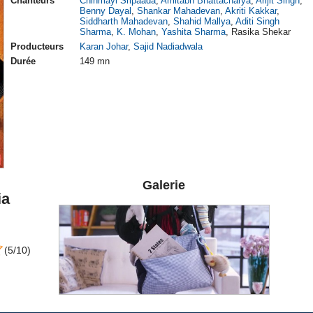
Chanteurs
Chinmayi Sripaada
,
Amitabh Bhattacharya
,
Arijit Singh
,
Benny Dayal
,
Shankar Mahadevan
,
Akriti Kakkar
,
Siddharth Mahadevan
,
Shahid Mallya
,
Aditi Singh
Sharma
,
K. Mohan
,
Yashita Sharma
, Rasika Shekar
Producteurs
Karan Johar
,
Sajid Nadiadwala
Durée
149 mn
Galerie
ia
(5/10)